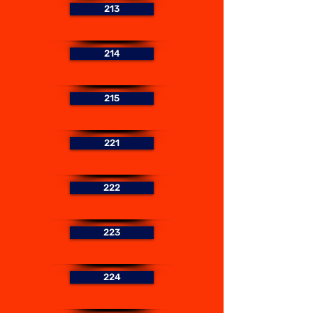
213
214
215
221
222
223
224