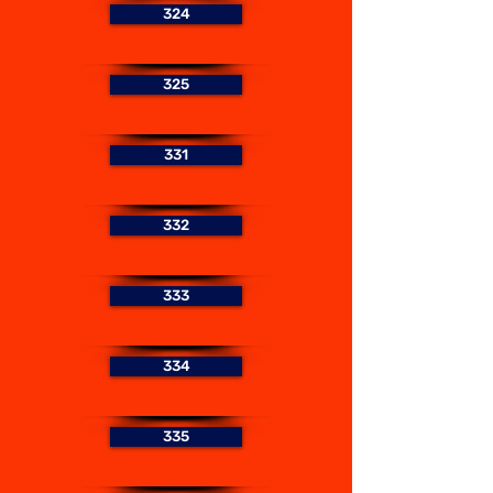
324
325
331
332
333
334
335