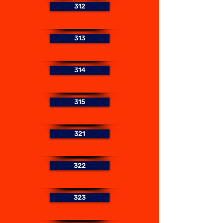
312
313
314
315
321
322
323