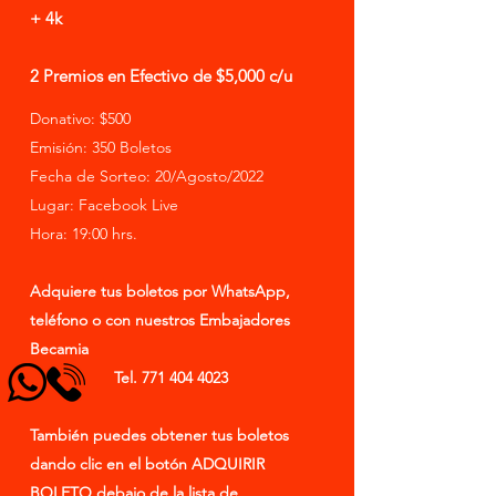
+ 4k
2 Premios en Efectivo de $5,000 c/u
Donativo: $500
Emisión: 350 Boletos
Fecha de Sorteo: 20/Agosto/2022
Lugar: Facebook Live
Hora: 19:00 hrs.
Adquiere tus boletos por WhatsApp,
teléfono o con nuestros Embajadores
Becamia
Tel.
771 404 4023
También
puedes obtener tus boletos
dando clic en el
botón
ADQUIRIR
BOLETO
debajo de la lista de