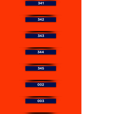
341
342
343
344
345
002
003