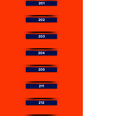
201
202
203
204
205
211
212