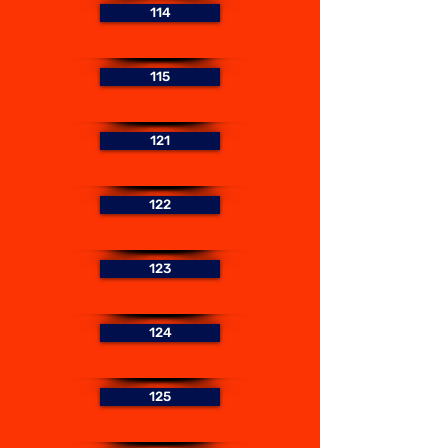
114
115
121
122
123
124
125