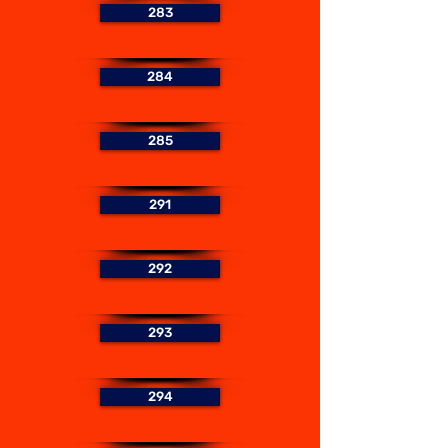
283
284
285
291
292
293
294