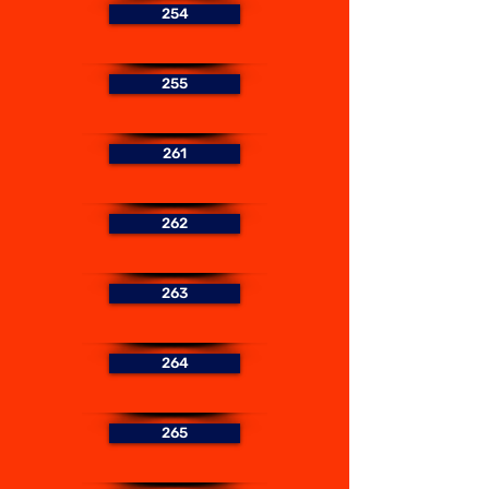
254
255
261
262
263
264
265