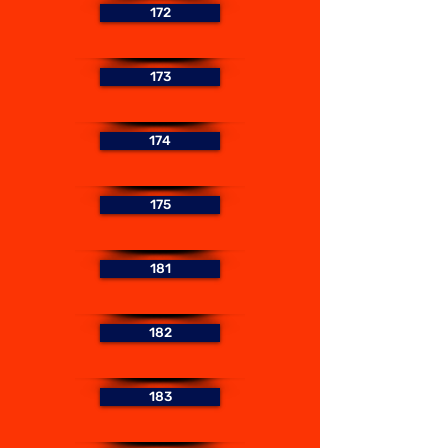
172
173
174
175
181
182
183