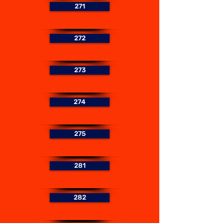
271
272
273
274
275
281
282