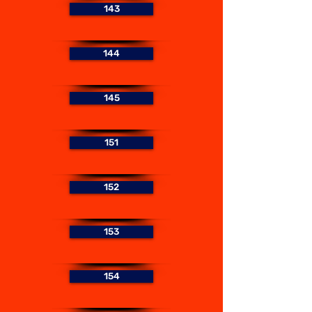
143
144
145
151
152
153
154