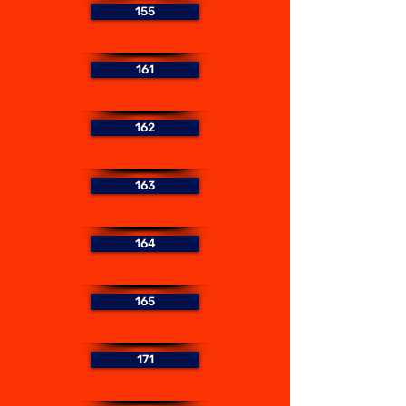
155
161
162
163
164
165
171