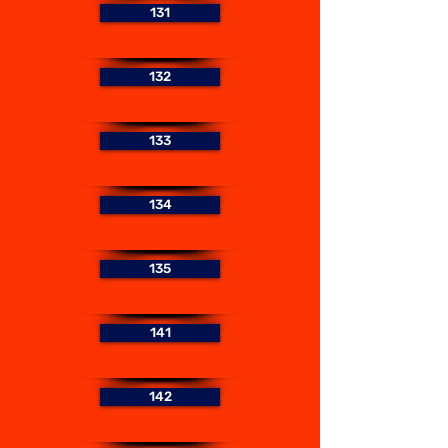
131
132
133
134
135
141
142