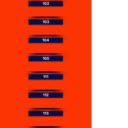
102
103
104
105
111
112
113