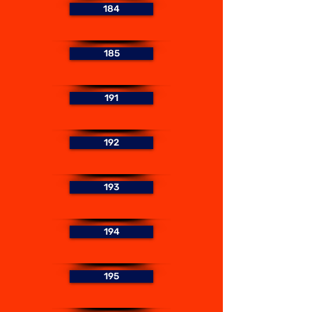
184
185
191
192
193
194
195