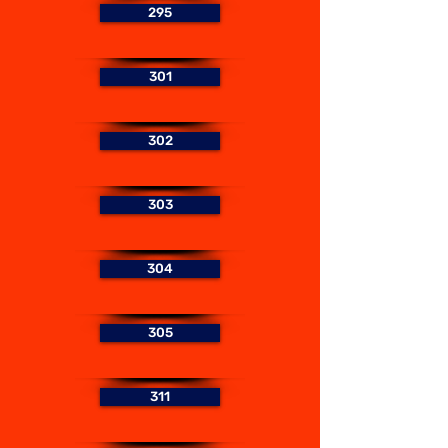
295
301
302
303
304
305
311