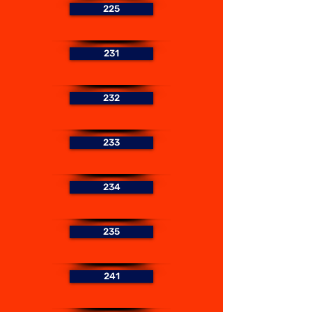
225
231
232
233
234
235
241