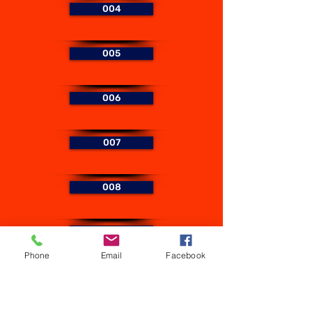
004
005
006
007
008
009
Phone
Email
Facebook
010