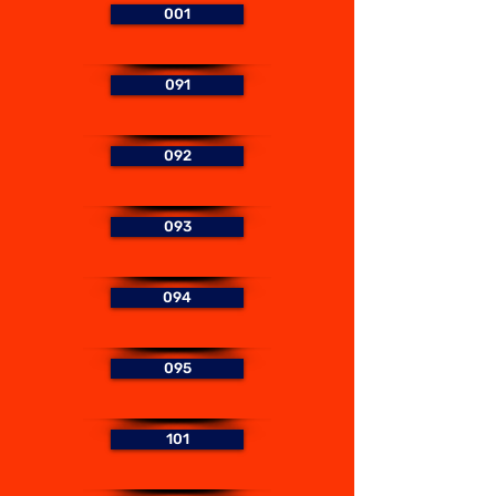
001
091
092
093
094
095
101