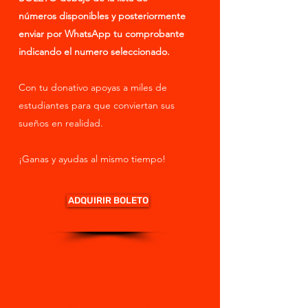
números
disponibles y posteriormente
enviar por
WhatsApp
tu comprobante
indicando el numero seleccionado.
Con tu donativo apoyas a miles de
estudiantes para que conviertan sus
sueños en realidad.
¡Ganas y ayudas al mismo tiempo!
ADQUIRIR BOLETO