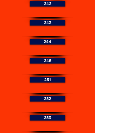
242
243
244
245
251
252
253